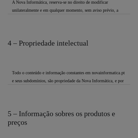
A Nova Informática, reserva-se no direito de modificar
seus utilizadores. As presentes condições gerais não serão
unilateralmente e em qualquer momento, sem aviso prévio, a
aplicáveis a websites de terceiros. Como tal, caso o utilizador
apresentação e conteúdo do sítio Web,
visite outro website, redirecionado
seus serviços e as condições gerais de utilização. Essas
a partir do nosso website, deverá ler a política de privacidade do
modificações servirão para uma melhoria do website,
mesmo.
4 – Propriedade intelectual
melhorando simultaneamente os serviços oferecidos
ao utilizador do website.
Todo o conteúdo e informação constantes em novainformatica.pt
e seus subdomínios, são propriedade da Nova Informática, e por
isso a utilização, reprodução, cópia
e divulgação por outros meios de logotipos, textos, imagens e
vídeos constantes naquele website está sujeita à sua autorização
5 – Informação sobres os produtos e
prévia nesse sentido.
preços