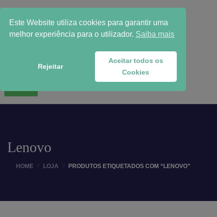
Este Website utiliza cookies para garantir uma
melhor experiência para o utilizador.
Saiba mais
Aceitar todos os
Rejeitar
Cookies
WhatsApp
Lenovo
HOME
LOJA
PRODUTOS ETIQUETADOS COM “LENOVO”