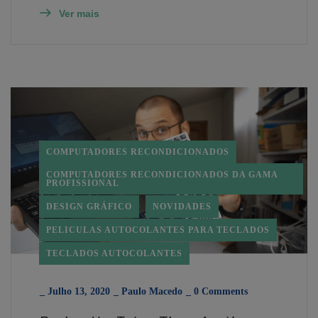
Ver mais
COMPUTADORES RECONDICIONADOS
COMPUTADORES RECONDICIONADOS DA GAMA
PROFISSIONAL
DESIGN GRÁFICO
NOVIDADES
PELICULAS AUTOCOLANTES PARA TECLADOS
TECLADOS AUTOCOLANTES
_
Julho 13, 2020
_
Paulo Macedo
_
0 Comments