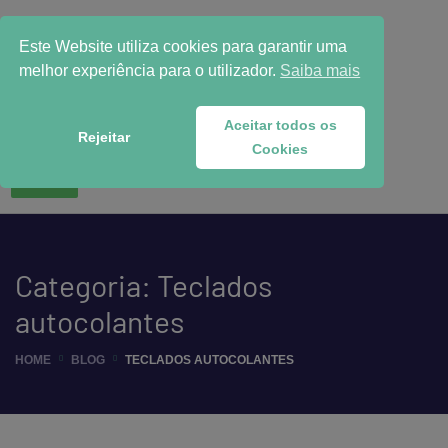
Este Website utiliza cookies para garantir uma
melhor experiência para o utilizador.
Saiba mais
Aceitar todos os
Rejeitar
Cookies
WhatsApp
Categoria:
Teclados
autocolantes
HOME
BLOG
TECLADOS AUTOCOLANTES