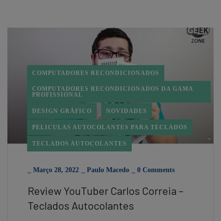
COMPUTADORES RECONDICIONADOS
COMPUTADORES RECONDICIONADOS DA GAMA
PROFISSIONAL
DESIGN GRÁFICO
NOVIDADES
PELICULAS AUTOCOLANTES PARA TECLADOS
TECLADOS AUTOCOLANTES
_
Março 28, 2022
_
Paulo Macedo
_
0 Comments
Review YouTuber Carlos Correia –
Teclados Autocolantes